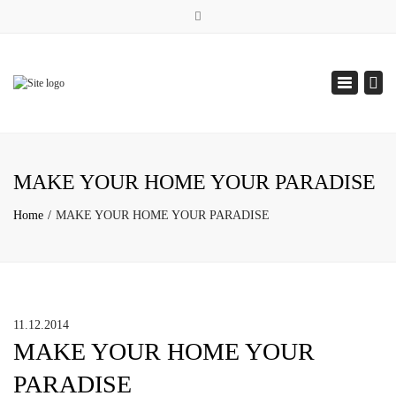
×
7/24 Hizmetinizdeyiz
Toggle
navigation
+ 90 212 789 34 18
MAKE YOUR HOME YOUR PARADISE
info@emirhansu.com
Home
MAKE YOUR HOME YOUR PARADISE
11.12.2014
MAKE YOUR HOME YOUR
PARADISE