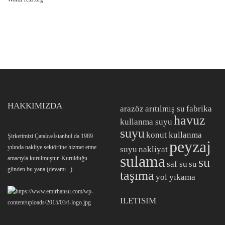
HAKKIMIZDA
arazöz
arıtılmış su
fabrika
havuz
kullanma suyu
suyu
konut kullanma
Şirketimizi Çatalca/İstanbul da 1989
peyzaj
yılında nakliye sektörüne hizmet etme
suyu
nakliyat
sulama
amacıyla kurulmuştur. Kurulduğu
su
saf su
su
günden bu yana
(devamı...)
taşıma
yol yıkama
ILETISIM