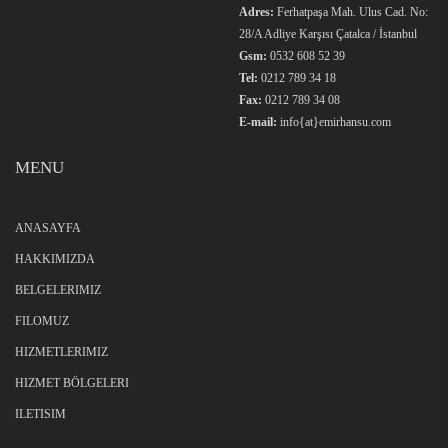
Adres:
Ferhatpaşa Mah. Ulus Cad. No:
28/A Adliye Karşısı Çatalca / İstanbul
Gsm:
0532 608 52 39
Tel:
0212 789 34 18
Fax:
0212 789 34 08
E-mail:
info{at}emirhansu.com
MENU
ANASAYFA
HAKKIMIZDA
BELGELERIMIZ
FILOMUZ
HIZMETLERIMIZ
HIZMET BÖLGELERI
ILETISIM