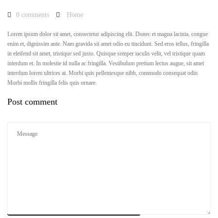
0 comments
Home
Lorem ipsum dolor sit amet, consectetur adipiscing elit. Donec et magna lacinia, congue
enim et, dignissim ante. Nam gravida sit amet odio eu tincidunt. Sed eros tellus, fringilla
in eleifend sit amet, tristique sed justo. Quisque semper iaculis velit, vel tristique quam
interdum et. In molestie id nulla ac fringilla. Vestibulum pretium lectus augue, sit amet
interdum lorem ultrices at. Morbi quis pellentesque nibh, commodo consequat odio.
Morbi mollis fringilla felis quis ornare.
Post comment
RESET