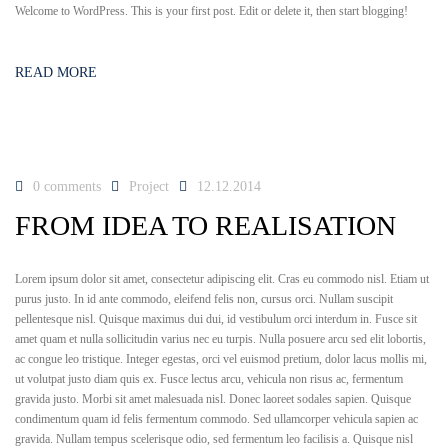
Welcome to WordPress. This is your first post. Edit or delete it, then start blogging!
READ MORE
0 comments
Project
12.12.2014
FROM IDEA TO REALISATION
Lorem ipsum dolor sit amet, consectetur adipiscing elit. Cras eu commodo nisl. Etiam ut
purus justo. In id ante commodo, eleifend felis non, cursus orci. Nullam suscipit
pellentesque nisl. Quisque maximus dui dui, id vestibulum orci interdum in. Fusce sit
amet quam et nulla sollicitudin varius nec eu turpis. Nulla posuere arcu sed elit lobortis,
ac congue leo tristique. Integer egestas, orci vel euismod pretium, dolor lacus mollis mi,
ut volutpat justo diam quis ex. Fusce lectus arcu, vehicula non risus ac, fermentum
gravida justo. Morbi sit amet malesuada nisl. Donec laoreet sodales sapien. Quisque
condimentum quam id felis fermentum commodo. Sed ullamcorper vehicula sapien ac
gravida. Nullam tempus scelerisque odio, sed fermentum leo facilisis a. Quisque nisl