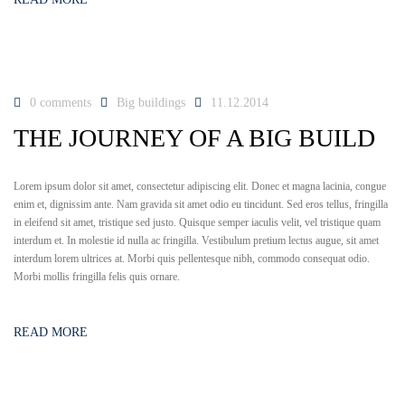
0 comments
Big buildings
11.12.2014
THE JOURNEY OF A BIG BUILD
Lorem ipsum dolor sit amet, consectetur adipiscing elit. Donec et magna lacinia, congue
enim et, dignissim ante. Nam gravida sit amet odio eu tincidunt. Sed eros tellus, fringilla
in eleifend sit amet, tristique sed justo. Quisque semper iaculis velit, vel tristique quam
interdum et. In molestie id nulla ac fringilla. Vestibulum pretium lectus augue, sit amet
interdum lorem ultrices at. Morbi quis pellentesque nibh, commodo consequat odio.
Morbi mollis fringilla felis quis ornare.
READ MORE