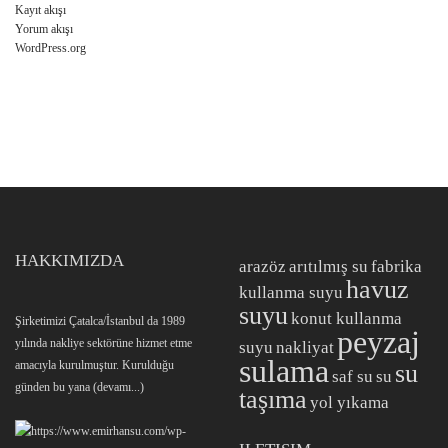
Kayıt akışı
Yorum akışı
WordPress.org
HAKKIMIZDA
arazöz
arıtılmış su
fabrika
havuz
kullanma suyu
suyu
konut kullanma
Şirketimizi Çatalca/İstanbul da 1989
peyzaj
yılında nakliye sektörüne hizmet etme
suyu
nakliyat
sulama
amacıyla kurulmuştur. Kurulduğu
su
saf su
su
günden bu yana
(devamı...)
taşıma
yol yıkama