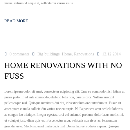
metus, rutrum id neque et, sollicitudin varius risus.
READ MORE
0 comments
Big buildings
,
Home
,
Renovations
12.12.2014
HOME RENOVATIONS WITH NO
FUSS
Lorem ipsum dolor sit amet, consectetur adipiscing elit. Cras eu commodo nisl. Etiam ut
purus justo. In id ante commodo, eleifend felis non, cursus orci. Nullam suscipit
pellentesque nisl. Quisque maximus dui dui, id vestibulum orci interdum in. Fusce sit
amet quam et nulla sollicitudin varius nec eu turpis. Nulla posuere arcu sed elit lobortis,
ac congue leo tristique. Integer egestas, orci vel euismod pretium, dolor lacus mollis mi,
ut volutpat justo diam quis ex. Fusce lectus arcu, vehicula non risus ac, fermentum
gravida justo. Morbi sit amet malesuada nisl. Donec laoreet sodales sapien. Quisque