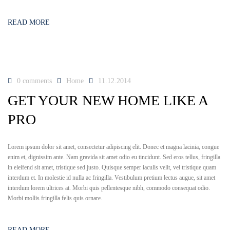
READ MORE
0 comments
Home
11.12.2014
GET YOUR NEW HOME LIKE A
PRO
Lorem ipsum dolor sit amet, consectetur adipiscing elit. Donec et magna lacinia, congue
enim et, dignissim ante. Nam gravida sit amet odio eu tincidunt. Sed eros tellus, fringilla
in eleifend sit amet, tristique sed justo. Quisque semper iaculis velit, vel tristique quam
interdum et. In molestie id nulla ac fringilla. Vestibulum pretium lectus augue, sit amet
interdum lorem ultrices at. Morbi quis pellentesque nibh, commodo consequat odio.
Morbi mollis fringilla felis quis ornare.
READ MORE