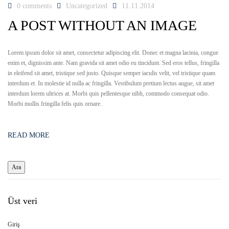
0 comments
Uncategorized
11.11.2014
A POST WITHOUT AN IMAGE
Lorem ipsum dolor sit amet, consectetur adipiscing elit. Donec et magna lacinia, congue
enim et, dignissim ante. Nam gravida sit amet odio eu tincidunt. Sed eros tellus, fringilla
in eleifend sit amet, tristique sed justo. Quisque semper iaculis velit, vel tristique quam
interdum et. In molestie id nulla ac fringilla. Vestibulum pretium lectus augue, sit amet
interdum lorem ultrices at. Morbi quis pellentesque nibh, commodo consequat odio.
Morbi mollis fringilla felis quis ornare.
READ MORE
Üst veri
Giriş