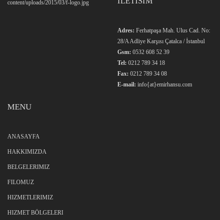
ILETISIM
Adres:
Ferhatpaşa Mah. Ulus Cad. No:
28/A Adliye Karşısı Çatalca / İstanbul
Gsm:
0532 608 52 39
Tel:
0212 789 34 18
Fax:
0212 789 34 08
E-mail:
info{at}emirhansu.com
MENU
ANASAYFA
HAKKIMIZDA
BELGELERIMIZ
FILOMUZ
HIZMETLERIMIZ
HIZMET BÖLGELERI