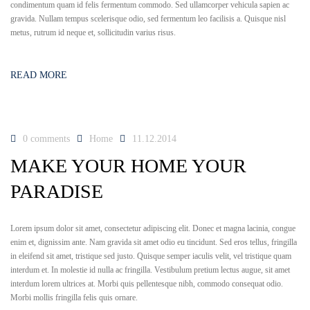
condimentum quam id felis fermentum commodo. Sed ullamcorper vehicula sapien ac
gravida. Nullam tempus scelerisque odio, sed fermentum leo facilisis a. Quisque nisl
metus, rutrum id neque et, sollicitudin varius risus.
READ MORE
0 comments
Home
11.12.2014
MAKE YOUR HOME YOUR
PARADISE
Lorem ipsum dolor sit amet, consectetur adipiscing elit. Donec et magna lacinia, congue
enim et, dignissim ante. Nam gravida sit amet odio eu tincidunt. Sed eros tellus, fringilla
in eleifend sit amet, tristique sed justo. Quisque semper iaculis velit, vel tristique quam
interdum et. In molestie id nulla ac fringilla. Vestibulum pretium lectus augue, sit amet
interdum lorem ultrices at. Morbi quis pellentesque nibh, commodo consequat odio.
Morbi mollis fringilla felis quis ornare.